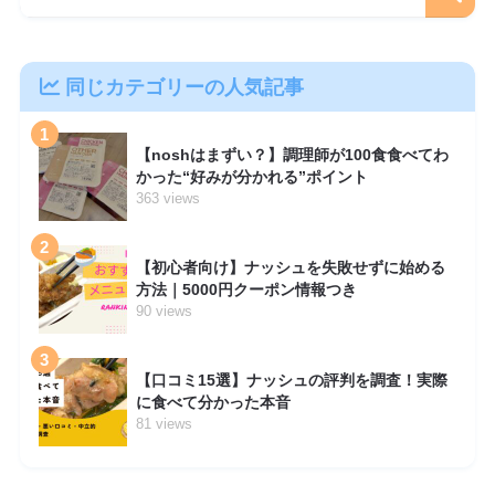
同じカテゴリーの人気記事
1
【noshはまずい？】調理師が100食食べてわ
かった“好みが分かれる”ポイント
363 views
2
【初心者向け】ナッシュを失敗せずに始める
方法｜5000円クーポン情報つき
90 views
3
【口コミ15選】ナッシュの評判を調査！実際
に食べて分かった本音
81 views