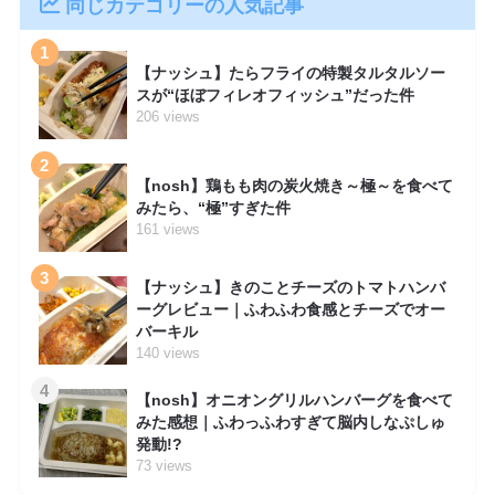
同じカテゴリーの人気記事
1
【ナッシュ】たらフライの特製タルタルソー
スが“ほぼフィレオフィッシュ”だった件
206 views
2
【nosh】鶏もも肉の炭火焼き～極～を食べて
みたら、“極”すぎた件
161 views
3
【ナッシュ】きのことチーズのトマトハンバ
ーグレビュー｜ふわふわ食感とチーズでオー
バーキル
140 views
4
【nosh】オニオングリルハンバーグを食べて
みた感想｜ふわっふわすぎて脳内しなぷしゅ
発動!?
73 views