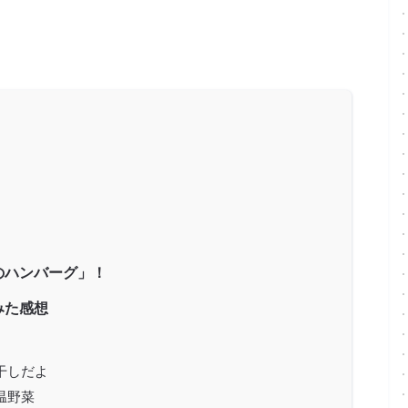
のハンバーグ」！
みた感想
干しだよ
温野菜