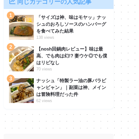
同じカテゴリーの人気記事
1
「サイズは神、味はモヤッ」ナッ
シュのおろしソースのハンバーグ
を食べてみた結果
138 views
2
【nosh回鍋肉レビュー】味は最
高、でも肉は幻!? 妻ウケ◎でも僕
はリピなし
70 views
3
ナッシュ「特製ラー油の豚バラビ
ャンビャン」｜副菜は神、メイン
は冒険料理だった件
62 views