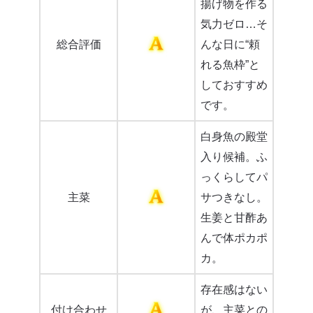
揚げ物を作る
気力ゼロ…そ
総合評価
んな日に“頼
れる魚枠”と
しておすすめ
です。
白身魚の殿堂
入り候補。ふ
っくらしてパ
主菜
サつきなし。
生姜と甘酢あ
んで体ポカポ
カ。
存在感はない
付け合わせ
が、主菜との