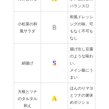
バランス◎
和風ドレッシ
小松菜の和
ングの味。可
風サラダ
もなく不可も
なし
揚げ出し豆腐
のような味わ
絹揚げ
い。
メイン級にう
まい
ほんのりマヨ
大根とツナ
とツナの箸休
のタルタル
めポジショ
和え