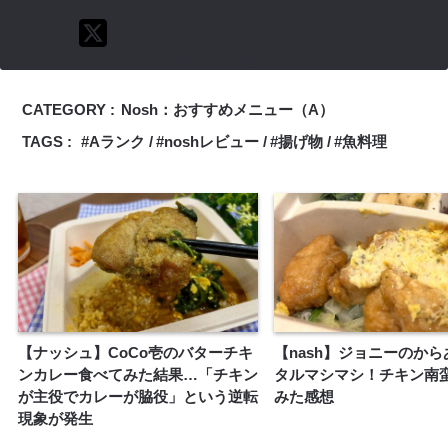
ポスト
シェア
はてブ
LINE
CATEGORY :
Nosh：おすすめメニュー（A）
TAGS :
Aランク
noshレビュー
揚げ物
魚料理
【ナッシュ】CoCo壱のバターチキ
【nash】ジョニーのか
ンカレー食べてみた結果…「チキン
タルマシマシ！チキン南
が主役でカレーが脇役」という逆転
みた感想
現象が発生