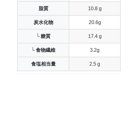
脂質
10.8 g
炭水化物
20.6g
└ 糖質
17.4 g
└ 食物繊維
3.2g
食塩相当量
2.5 g